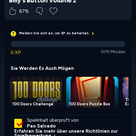
Billy's Button Volume 2
87%
Melden Sie sich an, um XP zu behalten
0 XP
0/10 Minuten
Sie Werden Es Auch Mögen
TRACE
100 Doors Challenge
100 Doors Puzzle Box
Editi
Spielinhalt überprüft von
Pao Salcedo
Erfahren Sie mehr über unsere Richtlinien zur
Spielbewertung