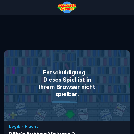
Skip
Skip
Skip
Skip
to
to
to
to
Top
Navigation
Main
Footer
of
Content
Page
Entschuldigung ...
Dieses Spiel ist in
Ihrem Browser nicht
spielbar.
Logik
>
Flucht