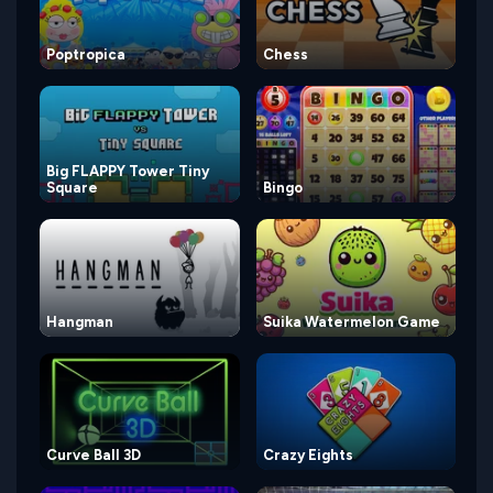
Poptropica
Chess
Big FLAPPY Tower Tiny
Square
Bingo
Hangman
Suika Watermelon Game
Curve Ball 3D
Crazy Eights