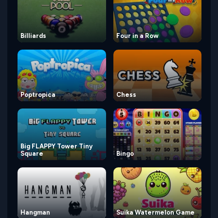
Billiards
Four in a Row
Poptropica
Chess
Big FLAPPY Tower Tiny
Square
Bingo
Hangman
Suika Watermelon Game