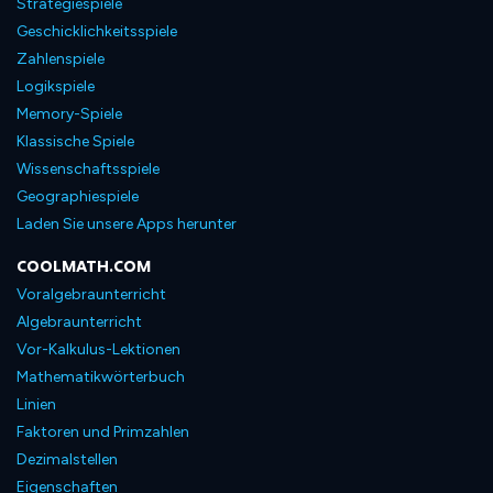
Strategiespiele
Geschicklichkeitsspiele
Zahlenspiele
Logikspiele
Memory-Spiele
Klassische Spiele
Wissenschaftsspiele
Geographiespiele
Laden Sie unsere Apps herunter
COOLMATH.COM
Voralgebraunterricht
Algebraunterricht
Vor-Kalkulus-Lektionen
Mathematikwörterbuch
Linien
Faktoren und Primzahlen
Dezimalstellen
Eigenschaften