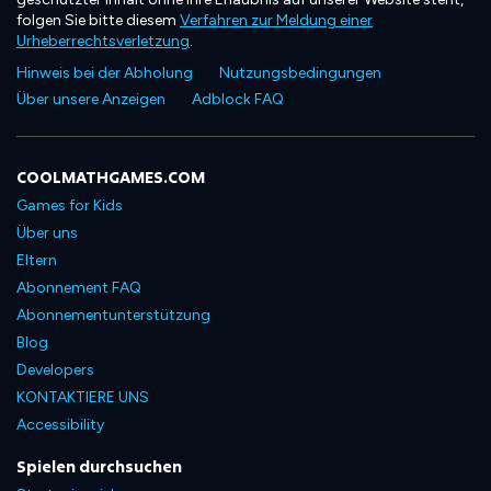
folgen Sie bitte diesem
Verfahren zur Meldung einer
Urheberrechtsverletzung
.
Hinweis bei der Abholung
Nutzungsbedingungen
Über unsere Anzeigen
Adblock FAQ
COOLMATHGAMES.COM
Games for Kids
Über uns
Eltern
Abonnement FAQ
Abonnementunterstützung
Blog
Developers
KONTAKTIERE UNS
Accessibility
Spielen durchsuchen