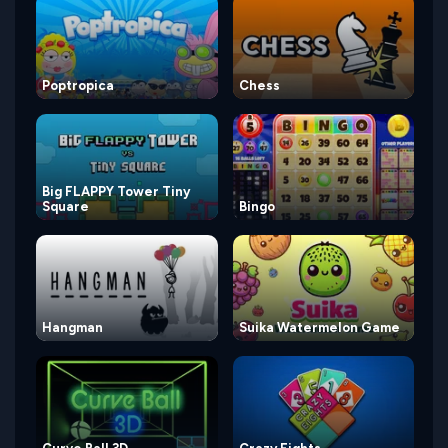
Poptropica
Chess
Big FLAPPY Tower Tiny
Square
Bingo
Hangman
Suika Watermelon Game