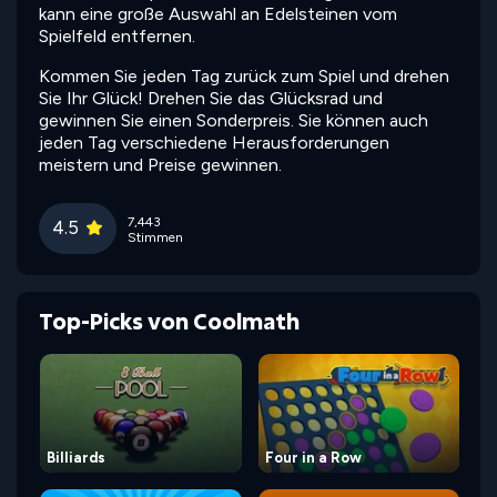
kann eine große Auswahl an Edelsteinen vom
Spielfeld entfernen.
Kommen Sie jeden Tag zurück zum Spiel und drehen
Sie Ihr Glück! Drehen Sie das Glücksrad und
gewinnen Sie einen Sonderpreis. Sie können auch
jeden Tag verschiedene Herausforderungen
meistern und Preise gewinnen.
7,443
4.5
Stimmen
Top-Picks von Coolmath
Billiards
Four in a Row