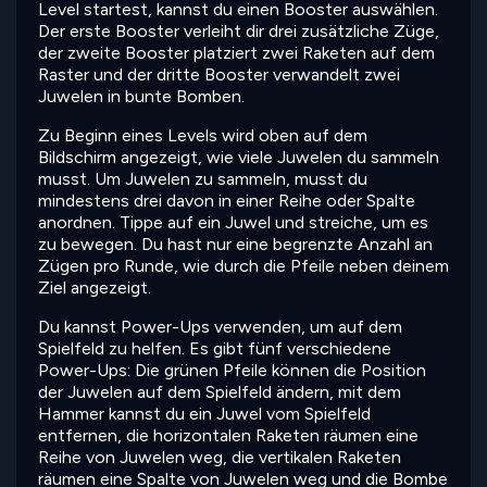
Level startest, kannst du einen Booster auswählen.
Der erste Booster verleiht dir drei zusätzliche Züge,
der zweite Booster platziert zwei Raketen auf dem
Raster und der dritte Booster verwandelt zwei
Juwelen in bunte Bomben.
Zu Beginn eines Levels wird oben auf dem
Bildschirm angezeigt, wie viele Juwelen du sammeln
musst. Um Juwelen zu sammeln, musst du
mindestens drei davon in einer Reihe oder Spalte
anordnen. Tippe auf ein Juwel und streiche, um es
zu bewegen. Du hast nur eine begrenzte Anzahl an
Zügen pro Runde, wie durch die Pfeile neben deinem
Ziel angezeigt.
Du kannst Power-Ups verwenden, um auf dem
Spielfeld zu helfen. Es gibt fünf verschiedene
Power-Ups: Die grünen Pfeile können die Position
der Juwelen auf dem Spielfeld ändern, mit dem
Hammer kannst du ein Juwel vom Spielfeld
entfernen, die horizontalen Raketen räumen eine
Reihe von Juwelen weg, die vertikalen Raketen
räumen eine Spalte von Juwelen weg und die Bombe