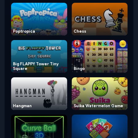
Poptropica
Chess
Big FLAPPY Tower Tiny
Square
Bingo
Hangman
Suika Watermelon Game