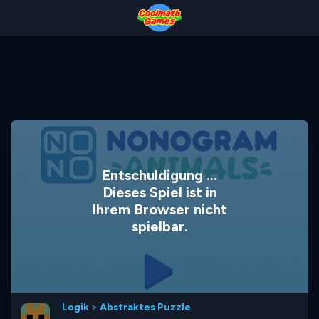
Skip
Skip
Skip
Skip
to
to
to
to
Top
Navigation
Main
Footer
of
Content
Page
Entschuldigung ...
Dieses Spiel ist in
Ihrem Browser nicht
spielbar.
Logik
>
Abstraktes Puzzle