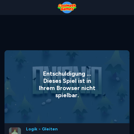
Skip
Skip
Skip
Skip
to
to
to
to
Top
Navigation
Main
Footer
of
Content
Page
Entschuldigung ...
Dieses Spiel ist in
Ihrem Browser nicht
spielbar.
Logik
>
Gleiten