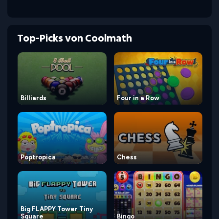
Top-Picks von Coolmath
Billiards
Four in a Row
Poptropica
Chess
Big FLAPPY Tower Tiny
Square
Bingo