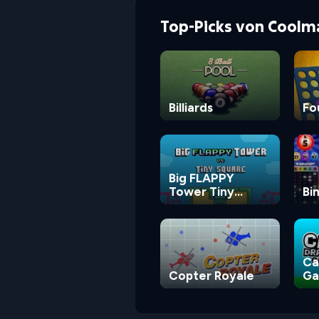
Top-Picks von Coolm
Billiards
Fo
Big FLAPPY
Tower Tiny
Bi
Square
Ca
Copter Royale
G