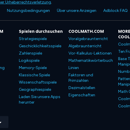
ner Urheberrechtsverletzung
.
Nutzungsbedingungen
Über unsere Anzeigen
Adblock FAQ
OM
Spielen durchsuchen
COOLMATH.COM
MORE
COO
Strategiespiele
Voralgebraunterricht
Coolm
Geschicklichkeitsspiele
Algebraunterricht
Ten Fr
Zahlenspiele
Vor-Kalkulus-Lektionen
Base T
Logikspiele
Mathematikwörterbuch
Manipu
ung
Memory-Spiele
Linien
Number
Klassische Spiele
Faktoren und
Patter
Primzahlen
Wissenschaftsspiele
Manipu
Dezimalstellen
Geographiespiele
Math 
Eigenschaften
Laden Sie unsere Apps
Coolm
herunter
Coolm