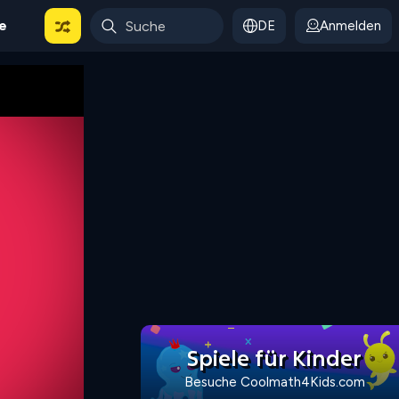
le
DE
Anmelden
Spiele für Kinder
Besuche Coolmath4Kids.com