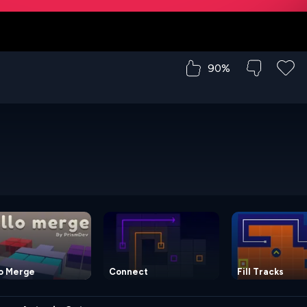
90%
lo Merge
Connect
Fill Tracks