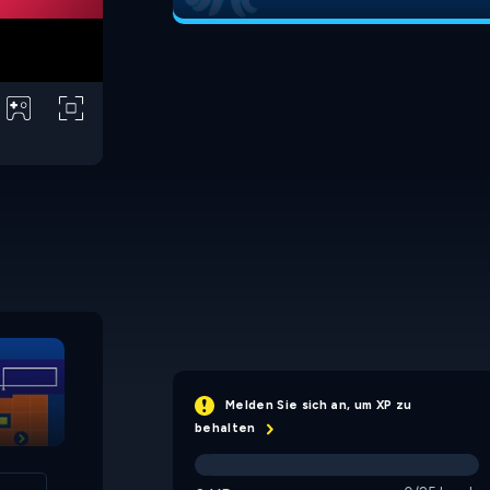
Slydey Blocks
Melden Sie sich an, um XP zu
behalten
Maze 64