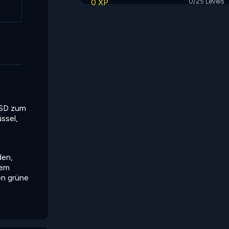
0 XP
0/25 Levels
)
ASD zum
ssel,
den,
dem
en grüne