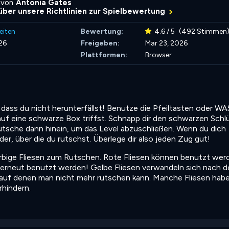
 von
Antonia Gates
über unsere Richtlinien zur Spielbewertung
eiten
Bewertung:
4.6 / 5
(492 Stimmen
026
Freigeben:
Mar 23, 2026
Plattformen:
Browser
 dass du nicht herunterfällst! Benutze die Pfeiltasten oder W
auf eine schwarze Box triffst. Schnapp dir den schwarzen Schlü
utsche dann hinein, um das Level abzuschließen. Wenn du dich
er, über die du rutschst. Überlege dir also jeden Zug gut!
rbige Fliesen zum Rutschen. Rote Fliesen können benutzt wer
erneut benutzt werden! Gelbe Fliesen verwandeln sich nach 
 auf denen man nicht mehr rutschen kann. Manche Fliesen hab
rhindern.