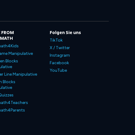
 FROM
Folgen Sie uns
LMATH
TikTok
ath4Kids
X / Twitter
ame Manipulative
Instagram
en Blocks
Facebook
lative
YouTube
 Line Manipulative
n Blocks
lative
Quizzes
ath4Teachers
ath4Parents