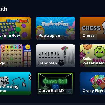
ath
ur in a Row
Poptropica
Chess
Suika
ngo
Hangman
Watermelo
Game
r Drawing
ame
Curve Ball 3D
Crazy Eight