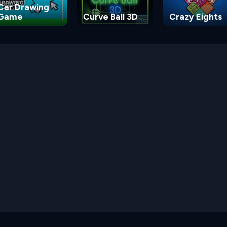
Car Drawing
Game
Curve Ball 3D
Crazy Eights