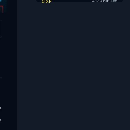
0 XP
0/120 Minuten
Space Obby
Snake
s
n