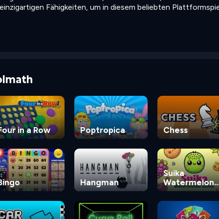
 einzigartigen Fähigkeiten, um in diesem beliebten Plattformspie
olmath
Four in a Row
Poptropica
Chess
Suika
Bingo
Hangman
Watermelon
Game