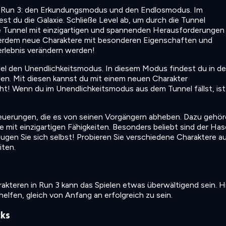
ür Run 3: den Erkundungsmodus und den Endlosmodus. Im
 du die Galaxie. Schließe Level ab, um durch die Tunnel
Tunnel mit einzigartigen und spannenden Herausforderungen
ßerdem neue Charaktere mit besonderen Eigenschaften und
lerlebnis verändern werden!
iel den Unendlichkeitsmodus. In diesem Modus findest du in d
llen. Mit diesen kannst du mit einem neuen Charakter
cht! Wenn du im Unendlichkeitsmodus aus dem Tunnel fällst, ist
Neuerungen, die es von seinen Vorgängern abheben. Dazu gehö
e mit einzigartigen Fähigkeiten. Besonders beliebt sind der Has
eugen Sie sich selbst! Probieren Sie verschiedene Charaktere a
iten.
rakteren in Run 3 kann das Spielen etwas überwältigend sein. H
r helfen, gleich von Anfang an erfolgreich zu sein.
cks