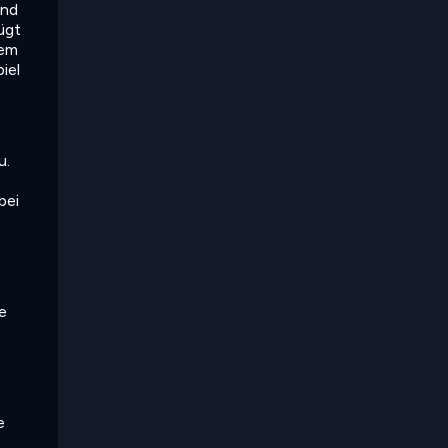
end
ügt
nem
iel
u.
bei
e
e