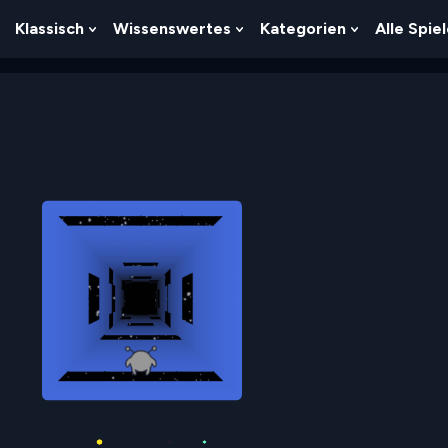
Klassisch
Wissenswertes
Kategorien
Alle Spie
Show
Show
Show
Show
Submenu
Submenu
Submenu
Submenu
For
For
For
For
Logik
Klassisch
Wissenswertes
Kategorien