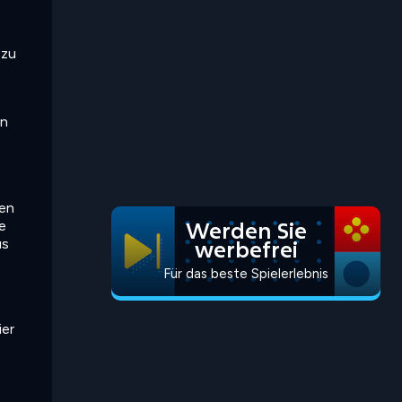
 zu
en
ren
Werden Sie
e
werbefrei
us
Für das beste Spielerlebnis
ier