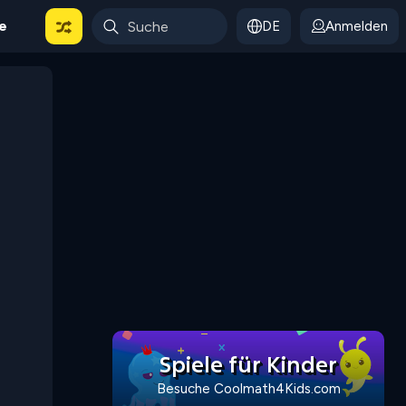
le
DE
Anmelden
Spiele für Kinder
Besuche Coolmath4Kids.com