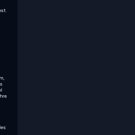
st.
m,
es
l
ahre
des