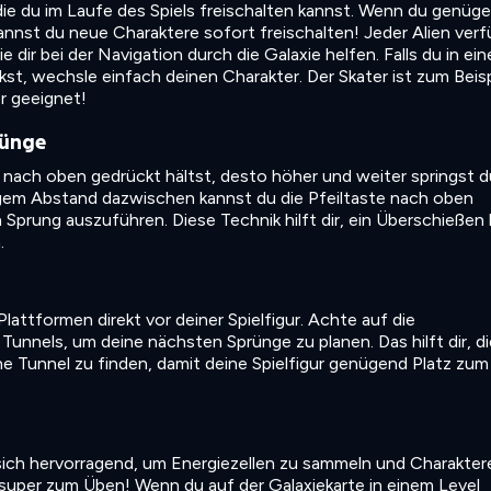
die du im Laufe des Spiels freischalten kannst. Wenn du genüg
annst du neue Charaktere sofort freischalten! Jeder Alien verf
e dir bei der Navigation durch die Galaxie helfen. Falls du in ei
kst, wechsle einfach deinen Charakter. Der Skater ist zum Beisp
r geeignet!
rünge
e nach oben gedrückt hältst, desto höher und weiter springst d
ngem Abstand dazwischen kannst du die Pfeiltaste nach oben
 Sprung auszuführen. Diese Technik hilft dir, ein Überschießen 
.
Plattformen direkt vor deiner Spielfigur. Achte auf die
Tunnels, um deine nächsten Sprünge zu planen. Das hilft dir, di
ne Tunnel zu finden, damit deine Spielfigur genügend Platz zum
ich hervorragend, um Energiezellen zu sammeln und Charakter
 super zum Üben! Wenn du auf der Galaxiekarte in einem Level