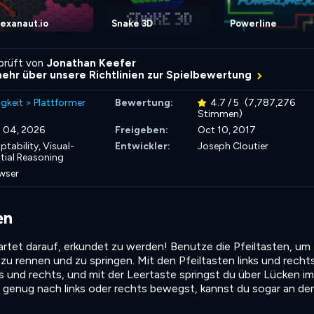
exanaut.io
Snake 3D
Powerline
rprüft von
Jonathan Keefer
mehr über unsere Richtlinien zur Spielbewertung
igkeit
>
Plattformer
Bewertung:
4.7 / 5
(7,787,276
Stimmen)
 04, 2026
Freigeben:
Oct 10, 2017
ptability,
Visual-
Entwickler:
Joseph Cloutier
tial Reasoning
wser
en
wartet darauf, erkundet zu werden! Benutze die Pfeiltasten, um
zu rennen und zu springen. Mit den Pfeiltasten links und recht
s und rechts, und mit der Leertaste springst du über Lücken im
 genug nach links oder rechts bewegst, kannst du sogar an de