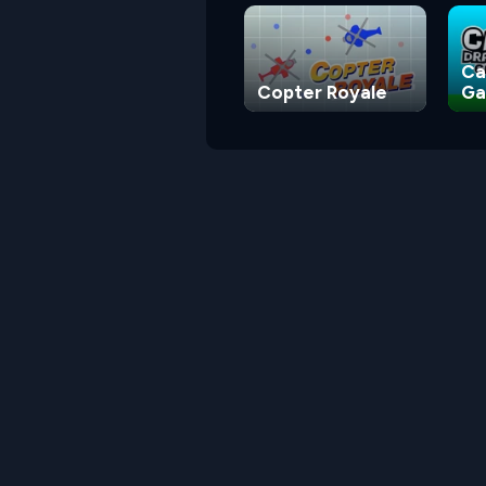
Ca
Copter Royale
G