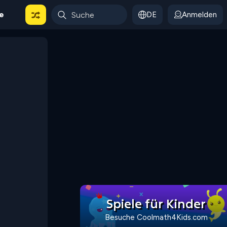
le
DE
Anmelden
Spiele für Kinder
Besuche Coolmath4Kids.com