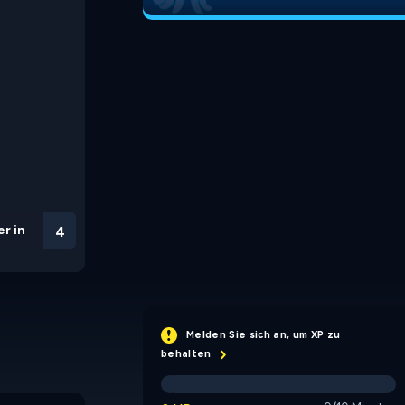
r in
3
Melden Sie sich an, um XP zu
behalten
8 Ball Pool
9 Ball Pool