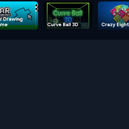
r Drawing
ame
Curve Ball 3D
Crazy Eight