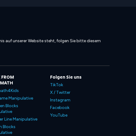
is auf unserer Website steht, folgen Sie bitte diesem
 FROM
Folgen Sie uns
LMATH
TikTok
ath4Kids
X / Twitter
ame Manipulative
Instagram
en Blocks
Facebook
lative
YouTube
 Line Manipulative
n Blocks
lative