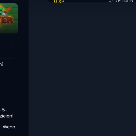
0 XP
0/10 Minuten
n)
f-5-
zielen!
s. Wenn