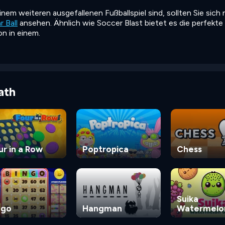
nem weiteren ausgefallenen Fußballspiel sind, sollten Sie sich
r Ball
ansehen. Ähnlich wie Soccer Blast bietet es die perfekte
n in einem.
ath
ur in a Row
Poptropica
Chess
Suika
ngo
Hangman
Watermelo
Game