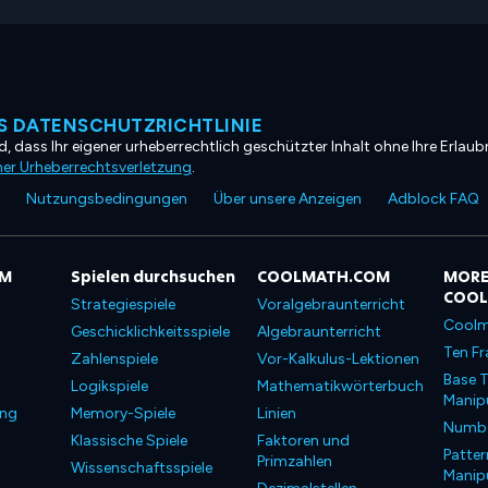
 DATENSCHUTZRICHTLINIE
, dass Ihr eigener urheberrechtlich geschützter Inhalt ohne Ihre Erlaubn
ner Urheberrechtsverletzung
.
Nutzungsbedingungen
Über unsere Anzeigen
Adblock FAQ
OM
Spielen durchsuchen
COOLMATH.COM
MORE
COO
Strategiespiele
Voralgebraunterricht
Coolm
Geschicklichkeitsspiele
Algebraunterricht
Ten Fr
Zahlenspiele
Vor-Kalkulus-Lektionen
Base T
Logikspiele
Mathematikwörterbuch
Manipu
ung
Memory-Spiele
Linien
Number
Klassische Spiele
Faktoren und
Patter
Primzahlen
Wissenschaftsspiele
Manipu