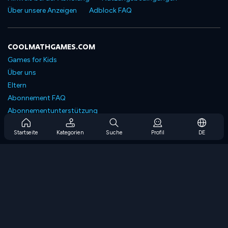
Über unsere Anzeigen
Adblock FAQ
COOLMATHGAMES.COM
Games for Kids
Über uns
Eltern
Abonnement FAQ
Abonnementunterstützung
Blog
Startseite
Kategorien
Suche
Profil
DE
Developers
KONTAKTIERE UNS
Accessibility
SPIELEN DURCHSUCHEN
Strategiespiele
Geschicklichkeitsspiele
Zahlenspiele