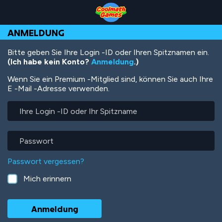
Skip
Skip
Skip
Skip
Direkt
to
to
to
to
zum
Top
Navigation
Main
Footer
Inhalt
ANMELDUNG
of
Content
Page
Bitte geben Sie Ihre Login -ID oder Ihren Spitznamen ein.
(Ich habe kein Konto?
Anmeldung
.)
Wenn Sie ein Premium -Mitglied sind, können Sie auch Ihre
E -Mail -Adresse verwenden.
Ihre
Login
-
ID
Passwort
oder
Ihr
Passwort vergessen?
Spitzname
Mich erinnern