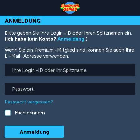
Skip
Skip
Skip
Skip
Direkt
to
to
to
to
zum
Top
Navigation
Main
Footer
Inhalt
ANMELDUNG
of
Content
Page
Bitte geben Sie Ihre Login -ID oder Ihren Spitznamen ein.
(Ich habe kein Konto?
Anmeldung
.)
Wenn Sie ein Premium -Mitglied sind, können Sie auch Ihre
E -Mail -Adresse verwenden.
Ihre
Login
-
ID
Passwort
oder
Ihr
Passwort vergessen?
Spitzname
Mich erinnern