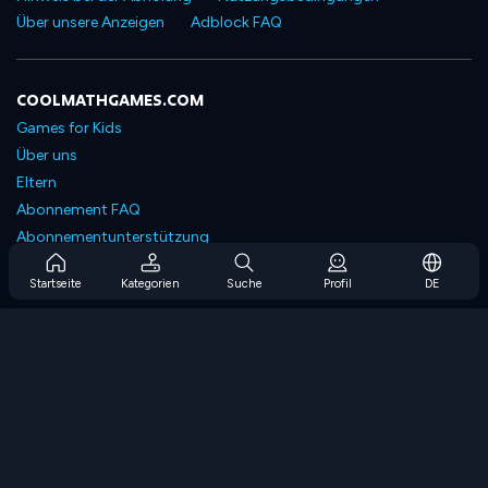
Über unsere Anzeigen
Adblock FAQ
COOLMATHGAMES.COM
Games for Kids
Über uns
Eltern
Abonnement FAQ
Abonnementunterstützung
Blog
Startseite
Kategorien
Suche
Profil
DE
Developers
KONTAKTIERE UNS
Accessibility
SPIELEN DURCHSUCHEN
Strategiespiele
Geschicklichkeitsspiele
Zahlenspiele