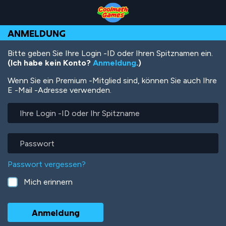
Skip
Skip
Skip
Skip
Direkt
to
to
to
to
zum
Top
Navigation
Main
Footer
Inhalt
ANMELDUNG
of
Content
Page
Bitte geben Sie Ihre Login -ID oder Ihren Spitznamen ein.
(Ich habe kein Konto?
Anmeldung
.)
Wenn Sie ein Premium -Mitglied sind, können Sie auch Ihre
E -Mail -Adresse verwenden.
Ihre
Login
-
ID
Passwort
oder
Ihr
Passwort vergessen?
Spitzname
Mich erinnern