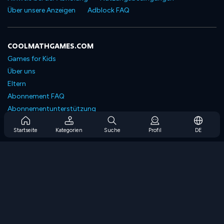
Über unsere Anzeigen
Adblock FAQ
COOLMATHGAMES.COM
Games for Kids
Über uns
Eltern
Abonnement FAQ
Abonnementunterstützung
Blog
Startseite
Kategorien
Suche
Profil
DE
Developers
KONTAKTIERE UNS
Accessibility
SPIELEN DURCHSUCHEN
Strategiespiele
Geschicklichkeitsspiele
Zahlenspiele