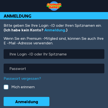
Skip
Skip
Skip
Skip
Direkt
to
to
to
to
zum
Top
Navigation
Main
Footer
Inhalt
ANMELDUNG
of
Content
Page
Bitte geben Sie Ihre Login -ID oder Ihren Spitznamen ein.
(Ich habe kein Konto?
Anmeldung
.)
Wenn Sie ein Premium -Mitglied sind, können Sie auch Ihre
E -Mail -Adresse verwenden.
Ihre
Login
-
ID
Passwort
oder
Ihr
Passwort vergessen?
Spitzname
Mich erinnern