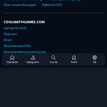
Über unsere Anzeigen
Adblock FAQ
COOLMATHGAMES.COM
Games for Kids
Über uns
Eltern
Abonnement FAQ
Abonnementunterstützung
Blog
Startseite
Kategorien
Suche
Profil
DE
Developers
KONTAKTIERE UNS
Accessibility
SPIELEN DURCHSUCHEN
Strategiespiele
Geschicklichkeitsspiele
Zahlenspiele