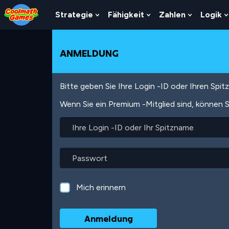
Skip
Skip
Skip
Skip
Direkt
to
to
to
to
zum
Strategie
Fähigkeit
Zahlen
Logik
Show
Show
Show
Top
Navigation
Main
Footer
Inhalt
Submenu
Submenu
Submenu
of
Content
For
For
For
Page
Strategie
Fähigkeit
Zahlen
ANMELDUNG
Bitte geben Sie Ihre Login -ID oder Ihren Spi
Wenn Sie ein Premium -Mitglied sind, können S
Ihre
Login
-
ID
Passwort
oder
Ihr
Spitzname
Mich erinnern