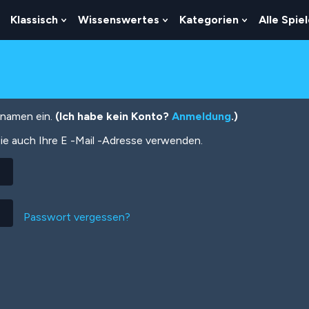
Klassisch
Wissenswertes
Kategorien
Alle Spie
Show
Show
Show
Show
Submenu
Submenu
Submenu
Submenu
For
For
For
For
Logik
Klassisch
Wissenswertes
Kategorien
tznamen ein.
(Ich habe kein Konto?
Anmeldung
.)
ie auch Ihre E -Mail -Adresse verwenden.
Passwort vergessen?