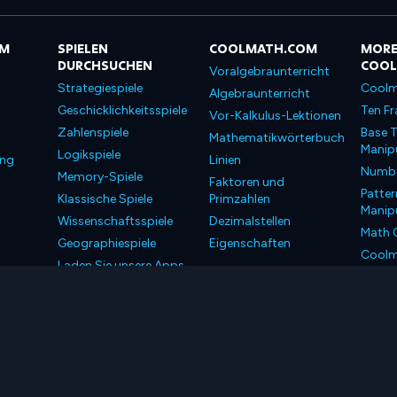
OM
SPIELEN
COOLMATH.COM
MORE
DURCHSUCHEN
COO
Voralgebraunterricht
Strategiespiele
Coolm
Algebraunterricht
Geschicklichkeitsspiele
Ten Fr
Vor-Kalkulus-Lektionen
Zahlenspiele
Base T
Mathematikwörterbuch
Manipu
Logikspiele
ung
Linien
Number
Memory-Spiele
Faktoren und
Patter
Klassische Spiele
Primzahlen
Manipu
Wissenschaftsspiele
Dezimalstellen
Math 
Geographiespiele
Eigenschaften
Coolm
Laden Sie unsere Apps
Coolm
herunter
LLC. Alle Rechte vorbehalten.