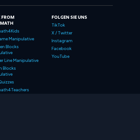
 FROM
FOLGEN SIE UNS
LMATH
TikTok
ath4Kids
X / Twitter
ame Manipulative
Instagram
en Blocks
Facebook
lative
YouTube
 Line Manipulative
n Blocks
lative
Quizzes
ath4Teachers
ath4Parents