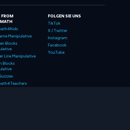
 FROM
FOLGEN SIE UNS
LMATH
TikTok
ath4Kids
X / Twitter
ame Manipulative
Instagram
en Blocks
Facebook
lative
YouTube
 Line Manipulative
n Blocks
lative
Quizzes
ath4Teachers
ath4Parents