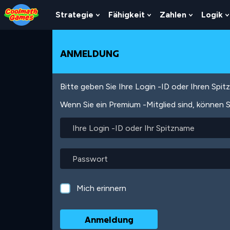
Skip
Skip
Skip
Skip
Direkt
to
to
to
to
zum
Strategie
Fähigkeit
Zahlen
Logik
Show
Show
Show
Top
Navigation
Main
Footer
Inhalt
Submenu
Submenu
Submenu
of
Content
For
For
For
Page
Strategie
Fähigkeit
Zahlen
ANMELDUNG
Bitte geben Sie Ihre Login -ID oder Ihren Spi
Wenn Sie ein Premium -Mitglied sind, können S
Ihre
Login
-
ID
Passwort
oder
Ihr
Spitzname
Mich erinnern