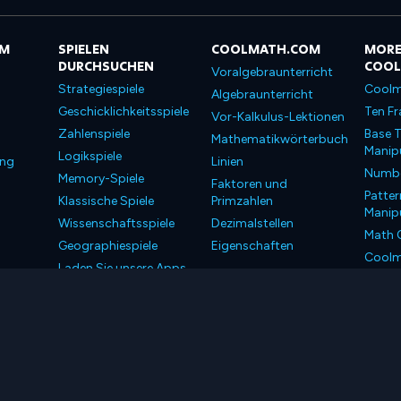
OM
SPIELEN
COOLMATH.COM
MORE
DURCHSUCHEN
COO
Voralgebraunterricht
Strategiespiele
Coolm
Algebraunterricht
Geschicklichkeitsspiele
Ten Fr
Vor-Kalkulus-Lektionen
Zahlenspiele
Base T
Mathematikwörterbuch
Manipu
Logikspiele
ung
Linien
Number
Memory-Spiele
Faktoren und
Patter
Klassische Spiele
Primzahlen
Manipu
Wissenschaftsspiele
Dezimalstellen
Math 
Geographiespiele
Eigenschaften
Coolm
Laden Sie unsere Apps
Coolm
herunter
LLC. Alle Rechte vorbehalten.