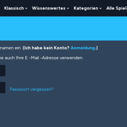
Klassisch
Wissenswertes
Kategorien
Alle Spie
Show
Show
Show
Show
Submenu
Submenu
Submenu
Submenu
For
For
For
For
Logik
Klassisch
Wissenswertes
Kategorien
tznamen ein.
(Ich habe kein Konto?
Anmeldung
.)
ie auch Ihre E -Mail -Adresse verwenden.
Passwort vergessen?