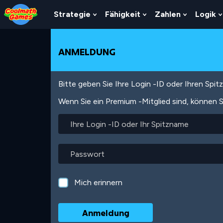
Skip
Skip
Skip
Skip
Direkt
to
to
to
to
zum
Strategie
Fähigkeit
Zahlen
Logik
Show
Show
Show
Top
Navigation
Main
Footer
Inhalt
Submenu
Submenu
Submenu
of
Content
For
For
For
Page
Strategie
Fähigkeit
Zahlen
ANMELDUNG
Bitte geben Sie Ihre Login -ID oder Ihren Spi
Wenn Sie ein Premium -Mitglied sind, können S
Ihre
Login
-
ID
Passwort
oder
Ihr
Spitzname
Mich erinnern