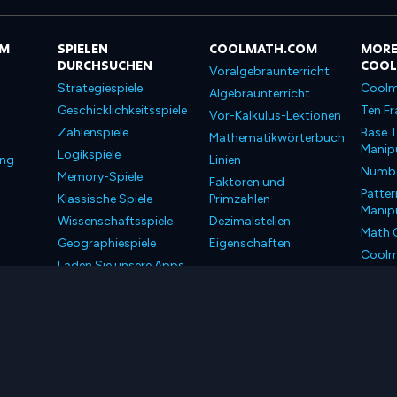
OM
SPIELEN
COOLMATH.COM
MORE
DURCHSUCHEN
COO
Voralgebraunterricht
Strategiespiele
Coolm
Algebraunterricht
Geschicklichkeitsspiele
Ten Fr
Vor-Kalkulus-Lektionen
Zahlenspiele
Base T
Mathematikwörterbuch
Manipu
Logikspiele
ung
Linien
Number
Memory-Spiele
Faktoren und
Patter
Klassische Spiele
Primzahlen
Manipu
Wissenschaftsspiele
Dezimalstellen
Math 
Geographiespiele
Eigenschaften
Coolm
Laden Sie unsere Apps
Coolm
herunter
LLC. Alle Rechte vorbehalten.