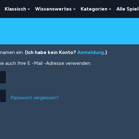
Klassisch
Wissenswertes
Kategorien
Alle Spie
Show
Show
Show
Show
Submenu
Submenu
Submenu
Submenu
For
For
For
For
Logik
Klassisch
Wissenswertes
Kategorien
tznamen ein.
(Ich habe kein Konto?
Anmeldung
.)
ie auch Ihre E -Mail -Adresse verwenden.
Passwort vergessen?