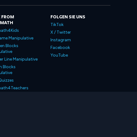
 FROM
FOLGEN SIE UNS
LMATH
TikTok
ath4Kids
X / Twitter
ame Manipulative
Instagram
en Blocks
Facebook
lative
YouTube
 Line Manipulative
n Blocks
lative
Quizzes
ath4Teachers
ath4Parents