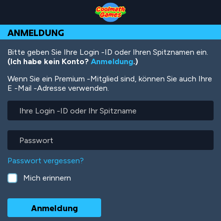
Skip
Skip
Skip
Skip
Direkt
to
to
to
to
zum
Top
Navigation
Main
Footer
Inhalt
ANMELDUNG
of
Content
Page
Bitte geben Sie Ihre Login -ID oder Ihren Spitznamen ein.
(Ich habe kein Konto?
Anmeldung
.)
Wenn Sie ein Premium -Mitglied sind, können Sie auch Ihre
E -Mail -Adresse verwenden.
Ihre
Login
-
ID
Passwort
oder
Ihr
Passwort vergessen?
Spitzname
Mich erinnern