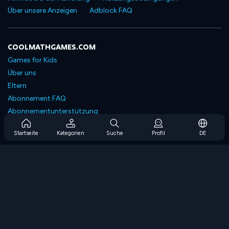
Über unsere Anzeigen
Adblock FAQ
COOLMATHGAMES.COM
Games for Kids
Über uns
Eltern
Abonnement FAQ
Abonnementunterstützung
Blog
Startseite
Kategorien
Suche
Profil
DE
Developers
KONTAKTIERE UNS
Accessibility
SPIELEN DURCHSUCHEN
Strategiespiele
Geschicklichkeitsspiele
Zahlenspiele