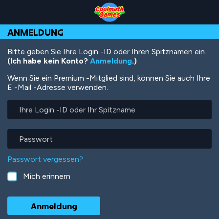
Skip
Skip
Skip
Skip
Direkt
to
to
to
to
zum
Top
Navigation
Main
Footer
Inhalt
ANMELDUNG
of
Content
Page
Bitte geben Sie Ihre Login -ID oder Ihren Spitznamen ein.
(Ich habe kein Konto?
Anmeldung
.)
Wenn Sie ein Premium -Mitglied sind, können Sie auch Ihre
E -Mail -Adresse verwenden.
Ihre
Login
-
ID
Passwort
oder
Ihr
Passwort vergessen?
Spitzname
Mich erinnern