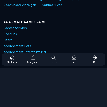
Über unsere Anzeigen
Adblock FAQ
COOLMATHGAMES.COM
Games for Kids
Über uns
Eltern
Abonnement FAQ
Abonnementunterstützung
Blog
Startseite
Kategorien
Suche
Profil
DE
Developers
KONTAKTIERE UNS
Accessibility
SPIELEN DURCHSUCHEN
Strategiespiele
Geschicklichkeitsspiele
Zahlenspiele