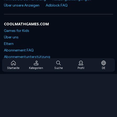
Über unsere Anzeigen
Adblock FAQ
COOLMATHGAMES.COM
Games for Kids
Über uns
Eltern
Abonnement FAQ
Abonnementunterstützung
Blog
Startseite
Kategorien
Suche
Profil
DE
Developers
KONTAKTIERE UNS
Accessibility
SPIELEN DURCHSUCHEN
Strategiespiele
Geschicklichkeitsspiele
Zahlenspiele