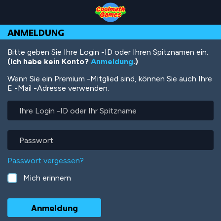
Skip
Skip
Skip
Skip
Direkt
to
to
to
to
zum
Top
Navigation
Main
Footer
Inhalt
ANMELDUNG
of
Content
Page
Bitte geben Sie Ihre Login -ID oder Ihren Spitznamen ein.
(Ich habe kein Konto?
Anmeldung
.)
Wenn Sie ein Premium -Mitglied sind, können Sie auch Ihre
E -Mail -Adresse verwenden.
Ihre
Login
-
ID
Passwort
oder
Ihr
Passwort vergessen?
Spitzname
Mich erinnern