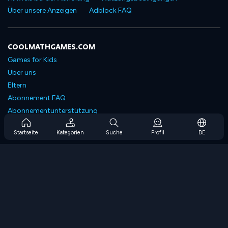
Über unsere Anzeigen
Adblock FAQ
COOLMATHGAMES.COM
Games for Kids
Über uns
Eltern
Abonnement FAQ
Abonnementunterstützung
Blog
Startseite
Kategorien
Suche
Profil
DE
Developers
KONTAKTIERE UNS
Accessibility
SPIELEN DURCHSUCHEN
Strategiespiele
Geschicklichkeitsspiele
Zahlenspiele