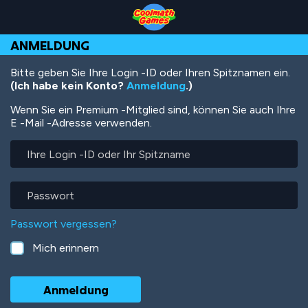
Skip
Skip
Skip
Skip
Direkt
to
to
to
to
zum
Top
Navigation
Main
Footer
Inhalt
ANMELDUNG
of
Content
Page
Bitte geben Sie Ihre Login -ID oder Ihren Spitznamen ein.
(Ich habe kein Konto?
Anmeldung
.)
Wenn Sie ein Premium -Mitglied sind, können Sie auch Ihre
E -Mail -Adresse verwenden.
Ihre
Login
-
ID
Passwort
oder
Ihr
Passwort vergessen?
Spitzname
Mich erinnern