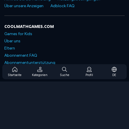
Über unsere Anzeigen
Adblock FAQ
COOLMATHGAMES.COM
Games for Kids
Über uns
Eltern
Abonnement FAQ
Abonnementunterstützung
Blog
Startseite
Kategorien
Suche
Profil
DE
Developers
KONTAKTIERE UNS
Accessibility
SPIELEN DURCHSUCHEN
Strategiespiele
Geschicklichkeitsspiele
Zahlenspiele