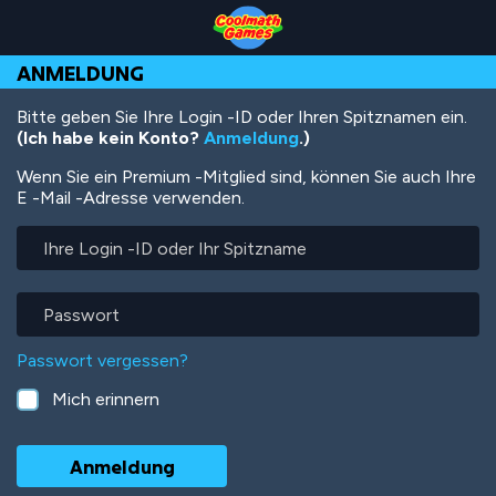
Skip
Skip
Skip
Skip
Direkt
to
to
to
to
zum
Top
Navigation
Main
Footer
Inhalt
ANMELDUNG
of
Content
Page
Bitte geben Sie Ihre Login -ID oder Ihren Spitznamen ein.
(Ich habe kein Konto?
Anmeldung
.)
Wenn Sie ein Premium -Mitglied sind, können Sie auch Ihre
E -Mail -Adresse verwenden.
Ihre
Login
-
ID
Passwort
oder
Ihr
Passwort vergessen?
Spitzname
Mich erinnern