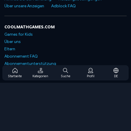
Über unsere Anzeigen
Adblock FAQ
COOLMATHGAMES.COM
Games for Kids
Über uns
Eltern
Abonnement FAQ
Abonnementunterstützung
Blog
Startseite
Kategorien
Suche
Profil
DE
Developers
KONTAKTIERE UNS
Accessibility
SPIELEN DURCHSUCHEN
Strategiespiele
Geschicklichkeitsspiele
Zahlenspiele