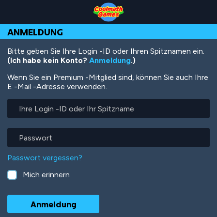
Skip
Skip
Skip
Skip
Direkt
to
to
to
to
zum
Top
Navigation
Main
Footer
Inhalt
ANMELDUNG
of
Content
Page
Bitte geben Sie Ihre Login -ID oder Ihren Spitznamen ein.
(Ich habe kein Konto?
Anmeldung
.)
Wenn Sie ein Premium -Mitglied sind, können Sie auch Ihre
E -Mail -Adresse verwenden.
Ihre
Login
-
ID
Passwort
oder
Ihr
Passwort vergessen?
Spitzname
Mich erinnern