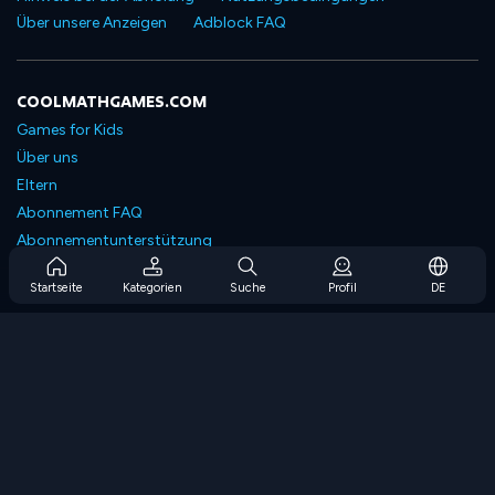
Über unsere Anzeigen
Adblock FAQ
COOLMATHGAMES.COM
Games for Kids
Über uns
Eltern
Abonnement FAQ
Abonnementunterstützung
Blog
Startseite
Kategorien
Suche
Profil
DE
Developers
KONTAKTIERE UNS
Accessibility
SPIELEN DURCHSUCHEN
Strategiespiele
Geschicklichkeitsspiele
Zahlenspiele