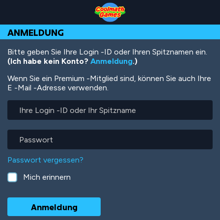
Skip
Skip
Skip
Skip
Direkt
to
to
to
to
zum
Top
Navigation
Main
Footer
Inhalt
ANMELDUNG
of
Content
Page
Bitte geben Sie Ihre Login -ID oder Ihren Spitznamen ein.
(Ich habe kein Konto?
Anmeldung
.)
Wenn Sie ein Premium -Mitglied sind, können Sie auch Ihre
E -Mail -Adresse verwenden.
Ihre
Login
-
ID
Passwort
oder
Ihr
Passwort vergessen?
Spitzname
Mich erinnern