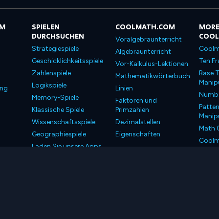
OM
SPIELEN
COOLMATH.COM
MORE
DURCHSUCHEN
COO
Voralgebraunterricht
Strategiespiele
Coolm
Algebraunterricht
Geschicklichkeitsspiele
Ten Fr
Vor-Kalkulus-Lektionen
Zahlenspiele
Base T
Mathematikwörterbuch
Manipu
Logikspiele
ung
Linien
Number
Memory-Spiele
Faktoren und
Patter
Klassische Spiele
Primzahlen
Manipu
Wissenschaftsspiele
Dezimalstellen
Math 
Geographiespiele
Eigenschaften
Coolm
Laden Sie unsere Apps
Coolm
herunter
LLC. Alle Rechte vorbehalten.