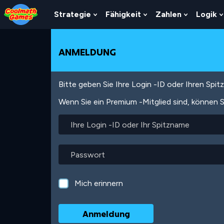
Skip
Skip
Skip
Skip
Direkt
to
to
to
to
zum
Strategie
Fähigkeit
Zahlen
Logik
Show
Show
Show
Top
Navigation
Main
Footer
Inhalt
Submenu
Submenu
Submenu
of
Content
For
For
For
Page
Strategie
Fähigkeit
Zahlen
ANMELDUNG
Bitte geben Sie Ihre Login -ID oder Ihren Spi
Wenn Sie ein Premium -Mitglied sind, können S
Ihre
Login
-
ID
Passwort
oder
Ihr
Spitzname
Mich erinnern