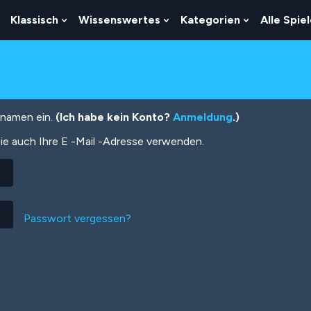
Klassisch
Wissenswertes
Kategorien
Alle Spie
Show
Show
Show
Show
Submenu
Submenu
Submenu
Submenu
For
For
For
For
Logik
Klassisch
Wissenswertes
Kategorien
tznamen ein.
(Ich habe kein Konto?
Anmeldung
.)
ie auch Ihre E -Mail -Adresse verwenden.
Passwort vergessen?