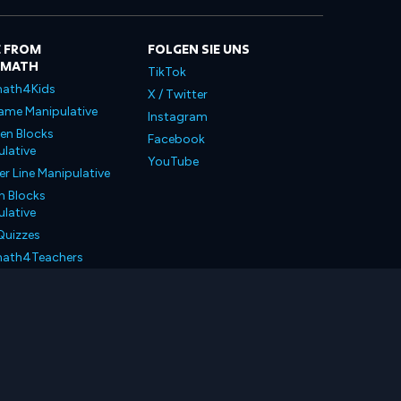
 FROM
FOLGEN SIE UNS
LMATH
TikTok
ath4Kids
X / Twitter
ame Manipulative
Instagram
en Blocks
Facebook
lative
YouTube
 Line Manipulative
n Blocks
lative
Quizzes
ath4Teachers
ath4Parents