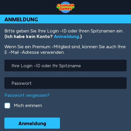
Skip
Skip
Skip
Skip
Direkt
to
to
to
to
zum
Top
Navigation
Main
Footer
Inhalt
ANMELDUNG
of
Content
Page
Bitte geben Sie Ihre Login -ID oder Ihren Spitznamen ein.
(Ich habe kein Konto?
Anmeldung
.)
Wenn Sie ein Premium -Mitglied sind, können Sie auch Ihre
E -Mail -Adresse verwenden.
Ihre
Login
-
ID
Passwort
oder
Ihr
Passwort vergessen?
Spitzname
Mich erinnern