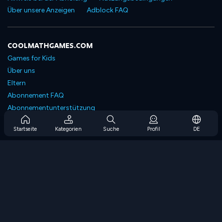
Über unsere Anzeigen
Adblock FAQ
COOLMATHGAMES.COM
Games for Kids
Über uns
Eltern
Abonnement FAQ
Abonnementunterstützung
Blog
Startseite
Kategorien
Suche
Profil
DE
Developers
KONTAKTIERE UNS
Accessibility
SPIELEN DURCHSUCHEN
Strategiespiele
Geschicklichkeitsspiele
Zahlenspiele