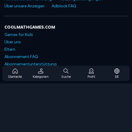
Über unsere Anzeigen
Adblock FAQ
COOLMATHGAMES.COM
Games for Kids
Über uns
Eltern
Abonnement FAQ
Abonnementunterstützung
Blog
Startseite
Kategorien
Suche
Profil
DE
Developers
KONTAKTIERE UNS
Accessibility
SPIELEN DURCHSUCHEN
Strategiespiele
Geschicklichkeitsspiele
Zahlenspiele