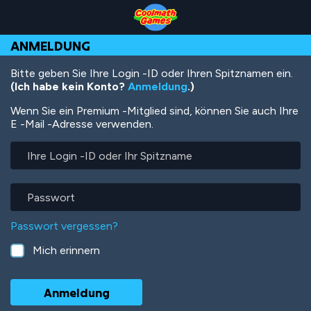
Skip
Skip
Skip
Skip
Direkt
to
to
to
to
zum
Top
Navigation
Main
Footer
Inhalt
ANMELDUNG
of
Content
Page
Bitte geben Sie Ihre Login -ID oder Ihren Spitznamen ein.
(Ich habe kein Konto?
Anmeldung
.)
Wenn Sie ein Premium -Mitglied sind, können Sie auch Ihre
E -Mail -Adresse verwenden.
Ihre
Login
-
ID
Passwort
oder
Ihr
Passwort vergessen?
Spitzname
Mich erinnern