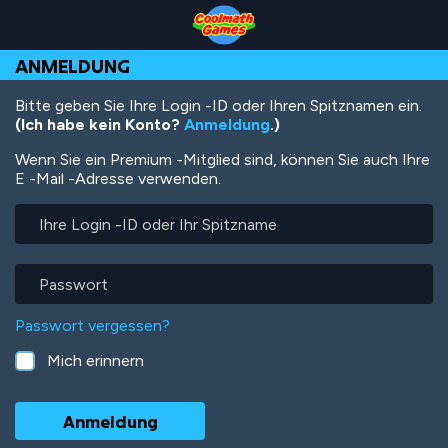
Skip
Skip
Skip
Skip
Direkt
to
to
to
to
zum
Top
Navigation
Main
Footer
Inhalt
ANMELDUNG
of
Content
Page
Bitte geben Sie Ihre Login -ID oder Ihren Spitznamen ein.
(Ich habe kein Konto?
Anmeldung
.)
Wenn Sie ein Premium -Mitglied sind, können Sie auch Ihre
E -Mail -Adresse verwenden.
Ihre
Login
-
ID
Passwort
oder
Ihr
Passwort vergessen?
Spitzname
Mich erinnern