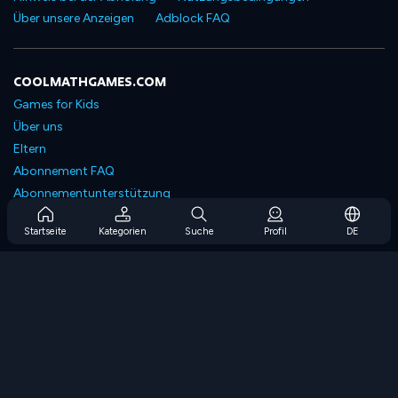
Über unsere Anzeigen
Adblock FAQ
COOLMATHGAMES.COM
Games for Kids
Über uns
Eltern
Abonnement FAQ
Abonnementunterstützung
Blog
Startseite
Kategorien
Suche
Profil
DE
Developers
KONTAKTIERE UNS
Accessibility
SPIELEN DURCHSUCHEN
Strategiespiele
Geschicklichkeitsspiele
Zahlenspiele