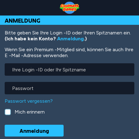
Skip
Skip
Skip
Skip
Direkt
to
to
to
to
zum
Top
Navigation
Main
Footer
Inhalt
ANMELDUNG
of
Content
Page
Bitte geben Sie Ihre Login -ID oder Ihren Spitznamen ein.
(Ich habe kein Konto?
Anmeldung
.)
Wenn Sie ein Premium -Mitglied sind, können Sie auch Ihre
E -Mail -Adresse verwenden.
Ihre
Login
-
ID
Passwort
oder
Ihr
Passwort vergessen?
Spitzname
Mich erinnern