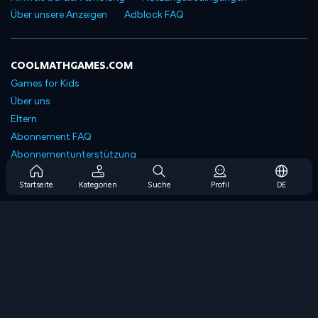
Über unsere Anzeigen
Adblock FAQ
COOLMATHGAMES.COM
Games for Kids
Über uns
Eltern
Abonnement FAQ
Abonnementunterstützung
Blog
Startseite
Kategorien
Suche
Profil
DE
Developers
KONTAKTIERE UNS
Accessibility
SPIELEN DURCHSUCHEN
Strategiespiele
Geschicklichkeitsspiele
Zahlenspiele