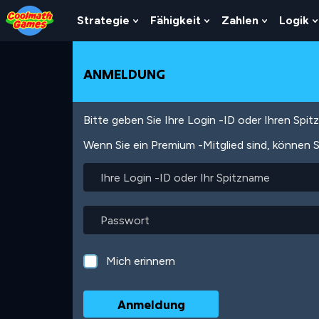
Skip
Skip
Skip
Skip
Direkt
to
to
to
to
zum
Strategie
Fähigkeit
Zahlen
Logik
Show
Show
Show
Top
Navigation
Main
Footer
Inhalt
Submenu
Submenu
Submenu
of
Content
For
For
For
Page
Strategie
Fähigkeit
Zahlen
ANMELDUNG
Bitte geben Sie Ihre Login -ID oder Ihren Spi
Wenn Sie ein Premium -Mitglied sind, können S
Ihre
Login
-
ID
Passwort
oder
Ihr
Spitzname
Mich erinnern