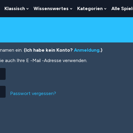
Klassisch
Wissenswertes
Kategorien
Alle Spie
Show
Show
Show
Show
Submenu
Submenu
Submenu
Submenu
For
For
For
For
Logik
Klassisch
Wissenswertes
Kategorien
tznamen ein.
(Ich habe kein Konto?
Anmeldung
.)
ie auch Ihre E -Mail -Adresse verwenden.
Passwort vergessen?