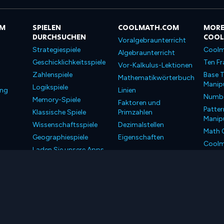
OM
SPIELEN
COOLMATH.COM
MORE
DURCHSUCHEN
COO
Voralgebraunterricht
Strategiespiele
Coolm
Algebraunterricht
Geschicklichkeitsspiele
Ten Fr
Vor-Kalkulus-Lektionen
Zahlenspiele
Base T
Mathematikwörterbuch
Manipu
Logikspiele
ung
Linien
Number
Memory-Spiele
Faktoren und
Patter
Klassische Spiele
Primzahlen
Manipu
Wissenschaftsspiele
Dezimalstellen
Math 
Geographiespiele
Eigenschaften
Coolm
Laden Sie unsere Apps
Coolm
herunter
LLC. Alle Rechte vorbehalten.