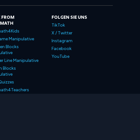
 FROM
FOLGEN SIE UNS
LMATH
TikTok
ath4Kids
X / Twitter
ame Manipulative
Instagram
en Blocks
Facebook
lative
YouTube
 Line Manipulative
n Blocks
lative
Quizzes
ath4Teachers
ath4Parents