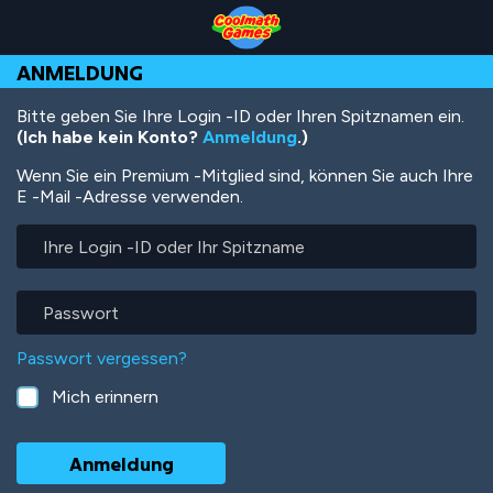
Skip
Skip
Skip
Skip
Direkt
to
to
to
to
zum
Top
Navigation
Main
Footer
Inhalt
ANMELDUNG
of
Content
Page
Bitte geben Sie Ihre Login -ID oder Ihren Spitznamen ein.
(Ich habe kein Konto?
Anmeldung
.)
Wenn Sie ein Premium -Mitglied sind, können Sie auch Ihre
E -Mail -Adresse verwenden.
Ihre
Login
-
ID
Passwort
oder
Ihr
Passwort vergessen?
Spitzname
Mich erinnern