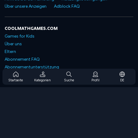
Über unsere Anzeigen
Adblock FAQ
COOLMATHGAMES.COM
Games for Kids
Über uns
Eltern
Abonnement FAQ
Abonnementunterstützung
Blog
Startseite
Kategorien
Suche
Profil
DE
Developers
KONTAKTIERE UNS
Accessibility
SPIELEN DURCHSUCHEN
Strategiespiele
Geschicklichkeitsspiele
Zahlenspiele