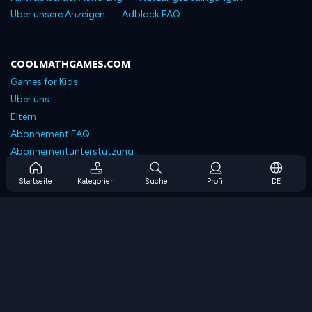
Über unsere Anzeigen
Adblock FAQ
COOLMATHGAMES.COM
Games for Kids
Über uns
Eltern
Abonnement FAQ
Abonnementunterstützung
Blog
Startseite
Kategorien
Suche
Profil
DE
Developers
KONTAKTIERE UNS
Accessibility
SPIELEN DURCHSUCHEN
Strategiespiele
Geschicklichkeitsspiele
Zahlenspiele