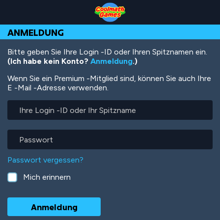
Skip
Skip
Skip
Skip
Direkt
to
to
to
to
zum
Top
Navigation
Main
Footer
Inhalt
ANMELDUNG
of
Content
Page
Bitte geben Sie Ihre Login -ID oder Ihren Spitznamen ein.
(Ich habe kein Konto?
Anmeldung
.)
Wenn Sie ein Premium -Mitglied sind, können Sie auch Ihre
E -Mail -Adresse verwenden.
Ihre
Login
-
ID
Passwort
oder
Ihr
Passwort vergessen?
Spitzname
Mich erinnern