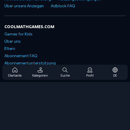
Über unsere Anzeigen
Adblock FAQ
COOLMATHGAMES.COM
Games for Kids
Über uns
Eltern
Abonnement FAQ
Abonnementunterstützung
Blog
Startseite
Kategorien
Suche
Profil
DE
Developers
KONTAKTIERE UNS
Accessibility
SPIELEN DURCHSUCHEN
Strategiespiele
Geschicklichkeitsspiele
Zahlenspiele