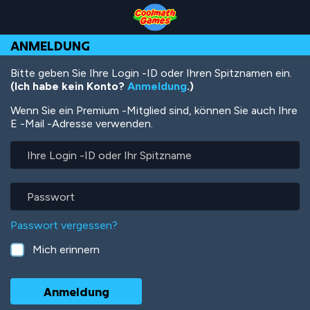
Skip
Skip
Skip
Skip
Direkt
to
to
to
to
zum
Top
Navigation
Main
Footer
Inhalt
ANMELDUNG
of
Content
Page
Bitte geben Sie Ihre Login -ID oder Ihren Spitznamen ein.
(Ich habe kein Konto?
Anmeldung
.)
Wenn Sie ein Premium -Mitglied sind, können Sie auch Ihre
E -Mail -Adresse verwenden.
Ihre
Login
-
ID
Passwort
oder
Ihr
Passwort vergessen?
Spitzname
Mich erinnern