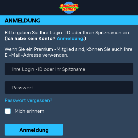
Skip
Skip
Skip
Skip
Direkt
to
to
to
to
zum
Top
Navigation
Main
Footer
Inhalt
ANMELDUNG
of
Content
Page
Bitte geben Sie Ihre Login -ID oder Ihren Spitznamen ein.
(Ich habe kein Konto?
Anmeldung
.)
Wenn Sie ein Premium -Mitglied sind, können Sie auch Ihre
E -Mail -Adresse verwenden.
Ihre
Login
-
ID
Passwort
oder
Ihr
Passwort vergessen?
Spitzname
Mich erinnern