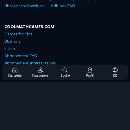
Über unsere Anzeigen
Adblock FAQ
COOLMATHGAMES.COM
Games for Kids
Über uns
Eltern
Abonnement FAQ
Abonnementunterstützung
Blog
Startseite
Kategorien
Suche
Profil
DE
Developers
KONTAKTIERE UNS
Accessibility
SPIELEN DURCHSUCHEN
Strategiespiele
Geschicklichkeitsspiele
Zahlenspiele