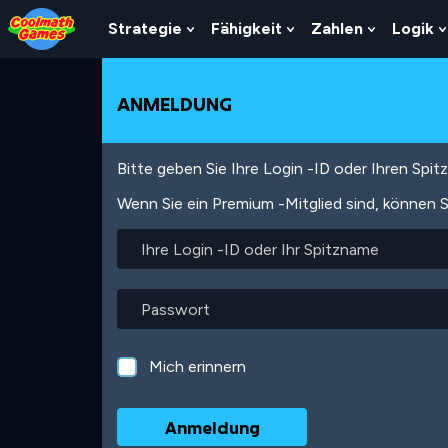
Skip
Skip
Skip
Skip
Direkt
to
to
to
to
zum
Strategie
Fähigkeit
Zahlen
Logik
Show
Show
Show
Top
Navigation
Main
Footer
Inhalt
Submenu
Submenu
Submenu
of
Content
For
For
For
Page
Strategie
Fähigkeit
Zahlen
ANMELDUNG
Bitte geben Sie Ihre Login -ID oder Ihren Spi
Wenn Sie ein Premium -Mitglied sind, können S
Ihre
Login
-
ID
Passwort
oder
Ihr
Spitzname
Mich erinnern