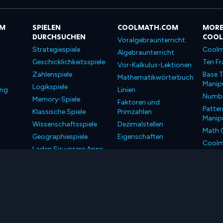
OM
SPIELEN
COOLMATH.COM
MORE
DURCHSUCHEN
COO
Voralgebraunterricht
Strategiespiele
Coolm
Algebraunterricht
Geschicklichkeitsspiele
Ten Fr
Vor-Kalkulus-Lektionen
Zahlenspiele
Base T
Mathematikwörterbuch
Manipu
Logikspiele
ung
Linien
Number
Memory-Spiele
Faktoren und
Patter
Klassische Spiele
Primzahlen
Manipu
Wissenschaftsspiele
Dezimalstellen
Math 
Geographiespiele
Eigenschaften
Coolm
Laden Sie unsere Apps
Coolm
herunter
LLC. Alle Rechte vorbehalten.