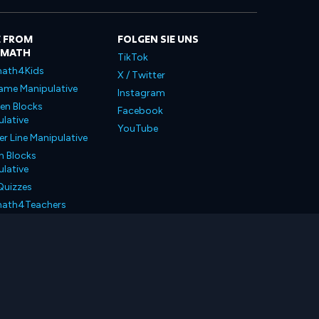
 FROM
FOLGEN SIE UNS
LMATH
TikTok
ath4Kids
X / Twitter
ame Manipulative
Instagram
en Blocks
Facebook
lative
YouTube
 Line Manipulative
n Blocks
lative
Quizzes
ath4Teachers
ath4Parents