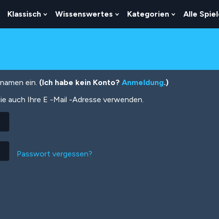
Klassisch
Wissenswertes
Kategorien
Alle Spie
Show
Show
Show
Show
Submenu
Submenu
Submenu
Submenu
For
For
For
For
Logik
Klassisch
Wissenswertes
Kategorien
tznamen ein.
(Ich habe kein Konto?
Anmeldung
.)
ie auch Ihre E -Mail -Adresse verwenden.
Passwort vergessen?