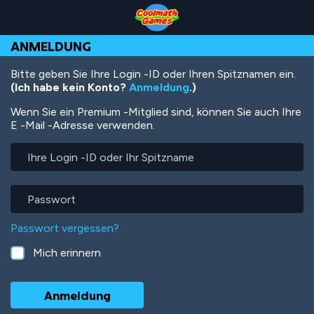
Skip
Skip
Skip
Skip
Direkt
to
to
to
to
zum
Top
Navigation
Main
Footer
Inhalt
ANMELDUNG
of
Content
Page
Bitte geben Sie Ihre Login -ID oder Ihren Spitznamen ein.
(Ich habe kein Konto?
Anmeldung
.)
Wenn Sie ein Premium -Mitglied sind, können Sie auch Ihre
E -Mail -Adresse verwenden.
Ihre
Login
-
ID
Passwort
oder
Ihr
Passwort vergessen?
Spitzname
Mich erinnern