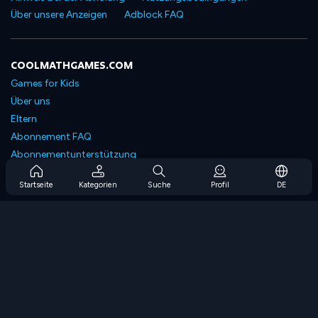
Über unsere Anzeigen
Adblock FAQ
COOLMATHGAMES.COM
Games for Kids
Über uns
Eltern
Abonnement FAQ
Abonnementunterstützung
Blog
Startseite
Kategorien
Suche
Profil
DE
Developers
KONTAKTIERE UNS
Accessibility
SPIELEN DURCHSUCHEN
Strategiespiele
Geschicklichkeitsspiele
Zahlenspiele