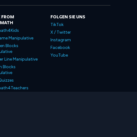
 FROM
FOLGEN SIE UNS
LMATH
TikTok
ath4Kids
X / Twitter
ame Manipulative
Instagram
en Blocks
Facebook
lative
YouTube
 Line Manipulative
n Blocks
lative
Quizzes
ath4Teachers
ath4Parents