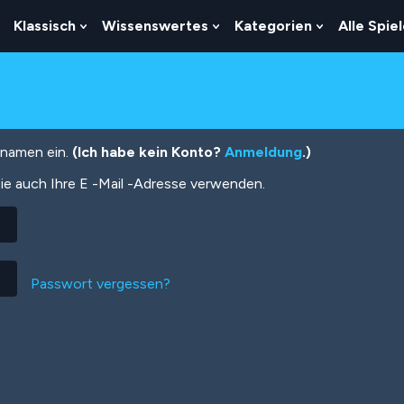
Klassisch
Wissenswertes
Kategorien
Alle Spie
Show
Show
Show
Show
Submenu
Submenu
Submenu
Submenu
For
For
For
For
Logik
Klassisch
Wissenswertes
Kategorien
tznamen ein.
(Ich habe kein Konto?
Anmeldung
.)
ie auch Ihre E -Mail -Adresse verwenden.
Passwort vergessen?