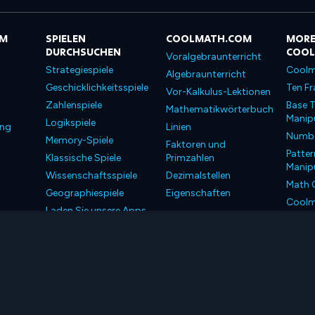
OM
SPIELEN
COOLMATH.COM
MORE
DURCHSUCHEN
COO
Voralgebraunterricht
Strategiespiele
Coolm
Algebraunterricht
Geschicklichkeitsspiele
Ten Fr
Vor-Kalkulus-Lektionen
Zahlenspiele
Base T
Mathematikwörterbuch
Manipu
Logikspiele
ung
Linien
Number
Memory-Spiele
Faktoren und
Patter
Klassische Spiele
Primzahlen
Manipu
Wissenschaftsspiele
Dezimalstellen
Math 
Geographiespiele
Eigenschaften
Coolm
Laden Sie unsere Apps
Coolm
herunter
LLC. Alle Rechte vorbehalten.