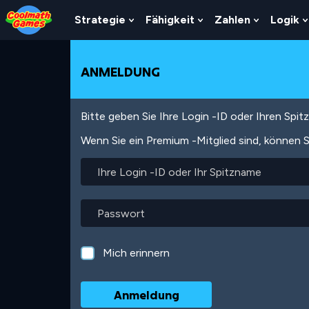
Skip
Skip
Skip
Skip
Direkt
to
to
to
to
zum
Strategie
Fähigkeit
Zahlen
Logik
Show
Show
Show
Top
Navigation
Main
Footer
Inhalt
Submenu
Submenu
Submenu
of
Content
For
For
For
Page
Strategie
Fähigkeit
Zahlen
ANMELDUNG
Bitte geben Sie Ihre Login -ID oder Ihren Spi
Wenn Sie ein Premium -Mitglied sind, können S
Ihre
Login
-
ID
Passwort
oder
Ihr
Spitzname
Mich erinnern