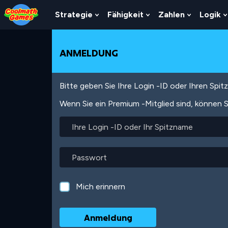
Skip
Skip
Skip
Skip
Direkt
to
to
to
to
zum
Strategie
Fähigkeit
Zahlen
Logik
Show
Show
Show
Top
Navigation
Main
Footer
Inhalt
Submenu
Submenu
Submenu
of
Content
For
For
For
Page
Strategie
Fähigkeit
Zahlen
ANMELDUNG
Bitte geben Sie Ihre Login -ID oder Ihren Spi
Wenn Sie ein Premium -Mitglied sind, können S
Ihre
Login
-
ID
Passwort
oder
Ihr
Spitzname
Mich erinnern