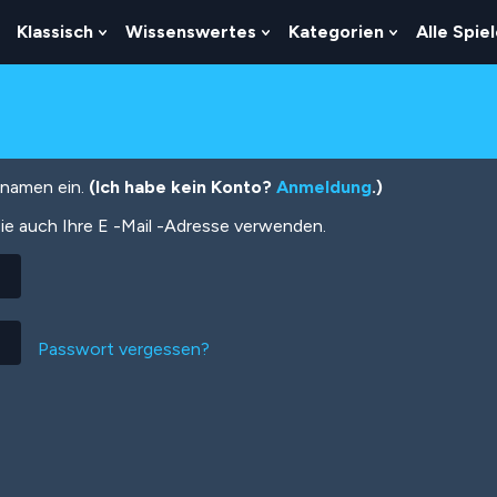
Klassisch
Wissenswertes
Kategorien
Alle Spie
Show
Show
Show
Show
Submenu
Submenu
Submenu
Submenu
For
For
For
For
Logik
Klassisch
Wissenswertes
Kategorien
tznamen ein.
(Ich habe kein Konto?
Anmeldung
.)
ie auch Ihre E -Mail -Adresse verwenden.
Passwort vergessen?