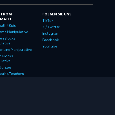
 FROM
FOLGEN SIE UNS
LMATH
TikTok
ath4Kids
X / Twitter
ame Manipulative
Instagram
en Blocks
Facebook
lative
YouTube
 Line Manipulative
n Blocks
lative
Quizzes
ath4Teachers
ath4Parents