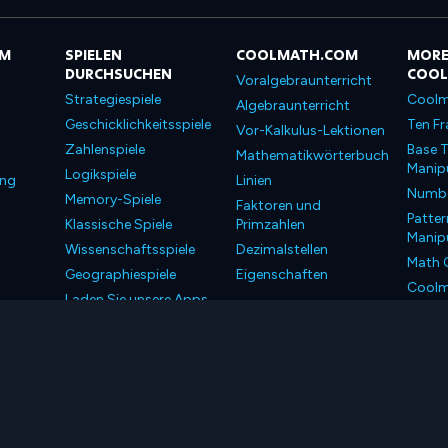
OM
SPIELEN
COOLMATH.COM
MORE
DURCHSUCHEN
COO
Voralgebraunterricht
Strategiespiele
Coolm
Algebraunterricht
Geschicklichkeitsspiele
Ten Fr
Vor-Kalkulus-Lektionen
Zahlenspiele
Base T
Mathematikwörterbuch
Manipu
Logikspiele
ung
Linien
Number
Memory-Spiele
Faktoren und
Patter
Klassische Spiele
Primzahlen
Manipu
Wissenschaftsspiele
Dezimalstellen
Math 
Geographiespiele
Eigenschaften
Coolm
Laden Sie unsere Apps
Coolm
herunter
LLC. Alle Rechte vorbehalten.