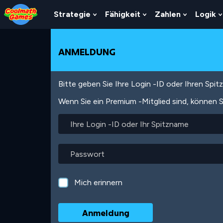
Skip
Skip
Skip
Skip
Direkt
to
to
to
to
zum
Strategie
Fähigkeit
Zahlen
Logik
Show
Show
Show
Top
Navigation
Main
Footer
Inhalt
Submenu
Submenu
Submenu
of
Content
For
For
For
Page
Strategie
Fähigkeit
Zahlen
ANMELDUNG
Bitte geben Sie Ihre Login -ID oder Ihren Spi
Wenn Sie ein Premium -Mitglied sind, können S
Ihre
Login
-
ID
Passwort
oder
Ihr
Spitzname
Mich erinnern