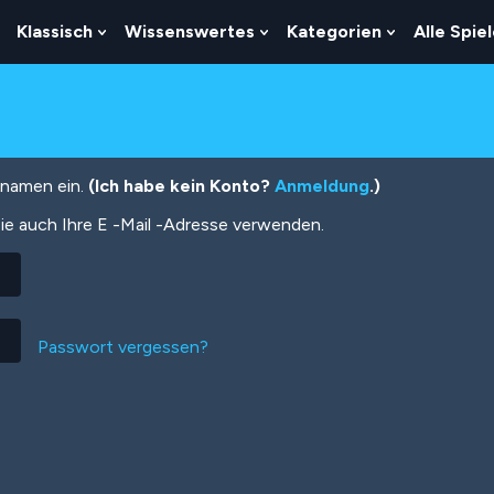
Klassisch
Wissenswertes
Kategorien
Alle Spie
Show
Show
Show
Show
Submenu
Submenu
Submenu
Submenu
For
For
For
For
Logik
Klassisch
Wissenswertes
Kategorien
tznamen ein.
(Ich habe kein Konto?
Anmeldung
.)
ie auch Ihre E -Mail -Adresse verwenden.
Passwort vergessen?