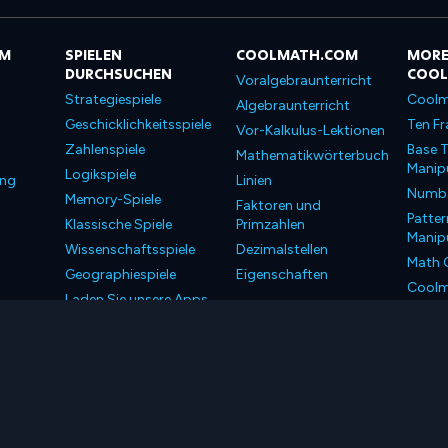
OM
SPIELEN
COOLMATH.COM
MORE
DURCHSUCHEN
COO
Voralgebraunterricht
Strategiespiele
Coolm
Algebraunterricht
Geschicklichkeitsspiele
Ten Fr
Vor-Kalkulus-Lektionen
Zahlenspiele
Base T
Mathematikwörterbuch
Manipu
Logikspiele
ung
Linien
Number
Memory-Spiele
Faktoren und
Patter
Klassische Spiele
Primzahlen
Manipu
Wissenschaftsspiele
Dezimalstellen
Math 
Geographiespiele
Eigenschaften
Coolm
Laden Sie unsere Apps
Coolm
herunter
LLC. Alle Rechte vorbehalten.