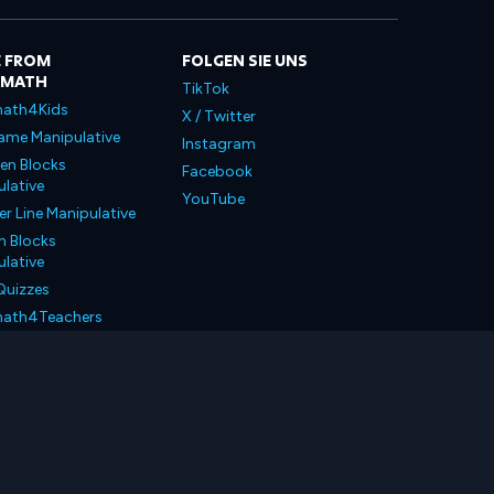
 FROM
FOLGEN SIE UNS
LMATH
TikTok
ath4Kids
X / Twitter
ame Manipulative
Instagram
en Blocks
Facebook
lative
YouTube
 Line Manipulative
n Blocks
lative
Quizzes
ath4Teachers
ath4Parents