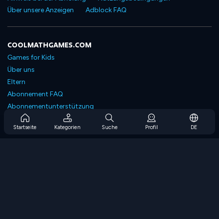
Über unsere Anzeigen
Adblock FAQ
COOLMATHGAMES.COM
Games for Kids
Über uns
Eltern
Abonnement FAQ
Abonnementunterstützung
Blog
Startseite
Kategorien
Suche
Profil
DE
Developers
KONTAKTIERE UNS
Accessibility
SPIELEN DURCHSUCHEN
Strategiespiele
Geschicklichkeitsspiele
Zahlenspiele