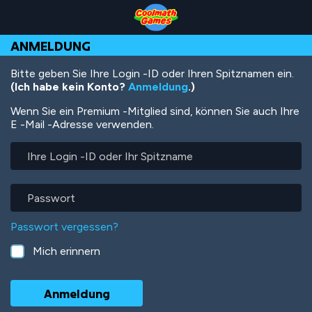
Skip
Skip
Skip
Skip
Direkt
to
to
to
to
zum
Top
Navigation
Main
Footer
Inhalt
ANMELDUNG
of
Content
Page
Bitte geben Sie Ihre Login -ID oder Ihren Spitznamen ein.
(Ich habe kein Konto?
Anmeldung
.)
Wenn Sie ein Premium -Mitglied sind, können Sie auch Ihre
E -Mail -Adresse verwenden.
Ihre
Login
-
ID
Passwort
oder
Ihr
Passwort vergessen?
Spitzname
Mich erinnern