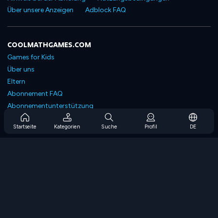
Über unsere Anzeigen
Adblock FAQ
COOLMATHGAMES.COM
Games for Kids
Über uns
Eltern
Abonnement FAQ
Abonnementunterstützung
Blog
Startseite
Kategorien
Suche
Profil
DE
Developers
KONTAKTIERE UNS
Accessibility
SPIELEN DURCHSUCHEN
Strategiespiele
Geschicklichkeitsspiele
Zahlenspiele