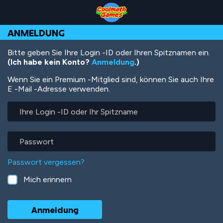
Skip
Skip
Skip
Skip
Direkt
to
to
to
to
zum
Top
Navigation
Main
Footer
Inhalt
ANMELDUNG
of
Content
Page
Bitte geben Sie Ihre Login -ID oder Ihren Spitznamen ein.
(Ich habe kein Konto?
Anmeldung
.)
Wenn Sie ein Premium -Mitglied sind, können Sie auch Ihre
E -Mail -Adresse verwenden.
Ihre
Login
-
ID
Passwort
oder
Ihr
Passwort vergessen?
Spitzname
Mich erinnern