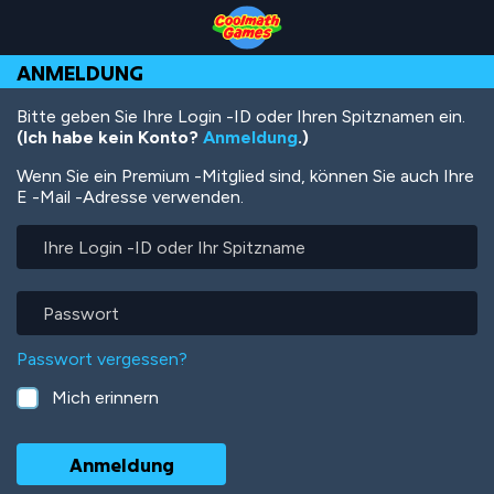
Skip
Skip
Skip
Skip
Direkt
to
to
to
to
zum
Top
Navigation
Main
Footer
Inhalt
ANMELDUNG
of
Content
Page
Bitte geben Sie Ihre Login -ID oder Ihren Spitznamen ein.
(Ich habe kein Konto?
Anmeldung
.)
Wenn Sie ein Premium -Mitglied sind, können Sie auch Ihre
E -Mail -Adresse verwenden.
Ihre
Login
-
ID
Passwort
oder
Ihr
Passwort vergessen?
Spitzname
Mich erinnern