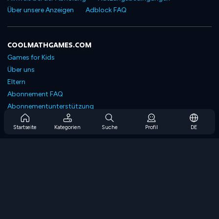
Über unsere Anzeigen
Adblock FAQ
COOLMATHGAMES.COM
Games for Kids
Über uns
Eltern
Abonnement FAQ
Abonnementunterstützung
Blog
Startseite
Kategorien
Suche
Profil
DE
Developers
KONTAKTIERE UNS
Accessibility
SPIELEN DURCHSUCHEN
Strategiespiele
Geschicklichkeitsspiele
Zahlenspiele