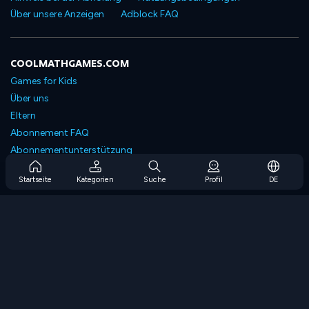
Über unsere Anzeigen
Adblock FAQ
COOLMATHGAMES.COM
Games for Kids
Über uns
Eltern
Abonnement FAQ
Abonnementunterstützung
Blog
Startseite
Kategorien
Suche
Profil
DE
Developers
KONTAKTIERE UNS
Accessibility
SPIELEN DURCHSUCHEN
Strategiespiele
Geschicklichkeitsspiele
Zahlenspiele