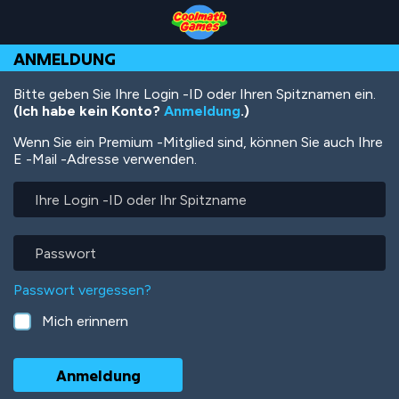
Skip
Skip
Skip
Skip
Direkt
to
to
to
to
zum
Top
Navigation
Main
Footer
Inhalt
ANMELDUNG
of
Content
Page
Bitte geben Sie Ihre Login -ID oder Ihren Spitznamen ein.
(Ich habe kein Konto?
Anmeldung
.)
Wenn Sie ein Premium -Mitglied sind, können Sie auch Ihre
E -Mail -Adresse verwenden.
Ihre
Login
-
ID
Passwort
oder
Ihr
Passwort vergessen?
Spitzname
Mich erinnern