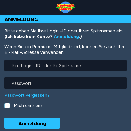
Skip
Skip
Skip
Skip
Direkt
to
to
to
to
zum
Top
Navigation
Main
Footer
Inhalt
ANMELDUNG
of
Content
Page
Bitte geben Sie Ihre Login -ID oder Ihren Spitznamen ein.
(Ich habe kein Konto?
Anmeldung
.)
Wenn Sie ein Premium -Mitglied sind, können Sie auch Ihre
E -Mail -Adresse verwenden.
Ihre
Login
-
ID
Passwort
oder
Ihr
Passwort vergessen?
Spitzname
Mich erinnern