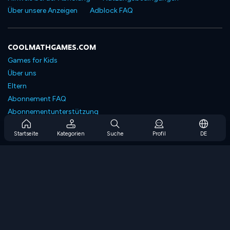
Über unsere Anzeigen
Adblock FAQ
COOLMATHGAMES.COM
Games for Kids
Über uns
Eltern
Abonnement FAQ
Abonnementunterstützung
Blog
Startseite
Kategorien
Suche
Profil
DE
Developers
KONTAKTIERE UNS
Accessibility
SPIELEN DURCHSUCHEN
Strategiespiele
Geschicklichkeitsspiele
Zahlenspiele