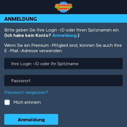
Skip
Skip
Skip
Skip
Direkt
to
to
to
to
zum
Top
Navigation
Main
Footer
Inhalt
ANMELDUNG
of
Content
Page
Bitte geben Sie Ihre Login -ID oder Ihren Spitznamen ein.
(Ich habe kein Konto?
Anmeldung
.)
Wenn Sie ein Premium -Mitglied sind, können Sie auch Ihre
E -Mail -Adresse verwenden.
Ihre
Login
-
ID
Passwort
oder
Ihr
Passwort vergessen?
Spitzname
Mich erinnern