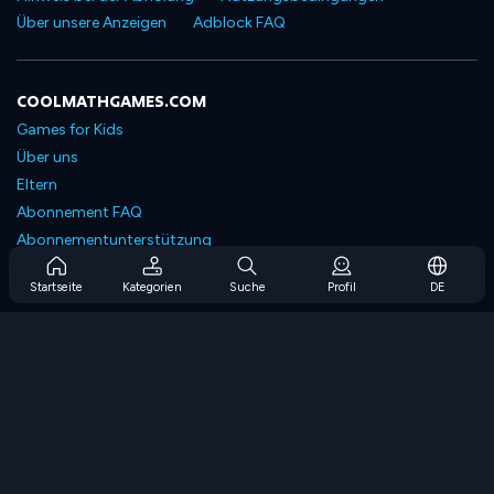
Über unsere Anzeigen
Adblock FAQ
COOLMATHGAMES.COM
Games for Kids
Über uns
Eltern
Abonnement FAQ
Abonnementunterstützung
Blog
Startseite
Kategorien
Suche
Profil
DE
Developers
KONTAKTIERE UNS
Accessibility
SPIELEN DURCHSUCHEN
Strategiespiele
Geschicklichkeitsspiele
Zahlenspiele