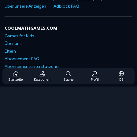
Über unsere Anzeigen
Adblock FAQ
COOLMATHGAMES.COM
Games for Kids
Über uns
Eltern
Abonnement FAQ
Abonnementunterstützung
Blog
Startseite
Kategorien
Suche
Profil
DE
Developers
KONTAKTIERE UNS
Accessibility
SPIELEN DURCHSUCHEN
Strategiespiele
Geschicklichkeitsspiele
Zahlenspiele