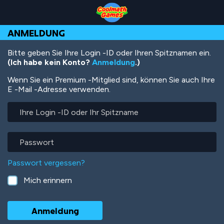
Skip
Skip
Skip
Skip
Direkt
to
to
to
to
zum
Top
Navigation
Main
Footer
Inhalt
ANMELDUNG
of
Content
Page
Bitte geben Sie Ihre Login -ID oder Ihren Spitznamen ein.
(Ich habe kein Konto?
Anmeldung
.)
Wenn Sie ein Premium -Mitglied sind, können Sie auch Ihre
E -Mail -Adresse verwenden.
Ihre
Login
-
ID
Passwort
oder
Ihr
Passwort vergessen?
Spitzname
Mich erinnern