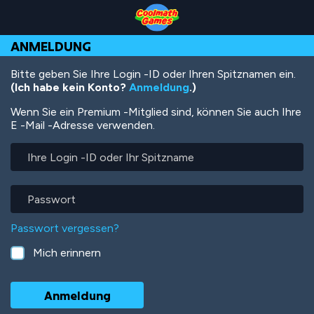
Skip
Skip
Skip
Skip
Direkt
to
to
to
to
zum
Top
Navigation
Main
Footer
Inhalt
ANMELDUNG
of
Content
Page
Bitte geben Sie Ihre Login -ID oder Ihren Spitznamen ein.
(Ich habe kein Konto?
Anmeldung
.)
Wenn Sie ein Premium -Mitglied sind, können Sie auch Ihre
E -Mail -Adresse verwenden.
Ihre
Login
-
ID
Passwort
oder
Ihr
Passwort vergessen?
Spitzname
Mich erinnern