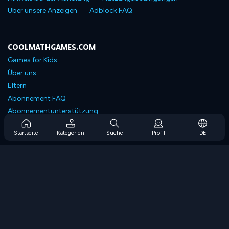
Über unsere Anzeigen
Adblock FAQ
COOLMATHGAMES.COM
Games for Kids
Über uns
Eltern
Abonnement FAQ
Abonnementunterstützung
Blog
Startseite
Kategorien
Suche
Profil
DE
Developers
KONTAKTIERE UNS
Accessibility
SPIELEN DURCHSUCHEN
Strategiespiele
Geschicklichkeitsspiele
Zahlenspiele