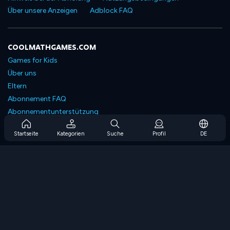
Über unsere Anzeigen
Adblock FAQ
COOLMATHGAMES.COM
Games for Kids
Über uns
Eltern
Abonnement FAQ
Abonnementunterstützung
Blog
Startseite
Kategorien
Suche
Profil
DE
Developers
KONTAKTIERE UNS
Accessibility
SPIELEN DURCHSUCHEN
Strategiespiele
Geschicklichkeitsspiele
Zahlenspiele