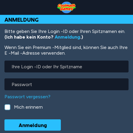
Skip
Skip
Skip
Skip
Direkt
to
to
to
to
zum
Top
Navigation
Main
Footer
Inhalt
ANMELDUNG
of
Content
Page
Bitte geben Sie Ihre Login -ID oder Ihren Spitznamen ein.
(Ich habe kein Konto?
Anmeldung
.)
Wenn Sie ein Premium -Mitglied sind, können Sie auch Ihre
E -Mail -Adresse verwenden.
Ihre
Login
-
ID
Passwort
oder
Ihr
Passwort vergessen?
Spitzname
Mich erinnern