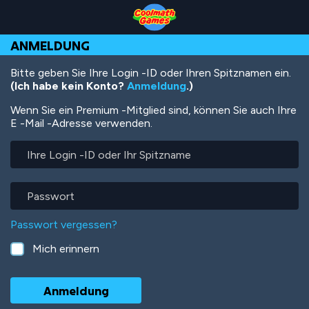
Skip
Skip
Skip
Skip
Direkt
to
to
to
to
zum
Top
Navigation
Main
Footer
Inhalt
ANMELDUNG
of
Content
Page
Bitte geben Sie Ihre Login -ID oder Ihren Spitznamen ein.
(Ich habe kein Konto?
Anmeldung
.)
Wenn Sie ein Premium -Mitglied sind, können Sie auch Ihre
E -Mail -Adresse verwenden.
Ihre
Login
-
ID
Passwort
oder
Ihr
Passwort vergessen?
Spitzname
Mich erinnern