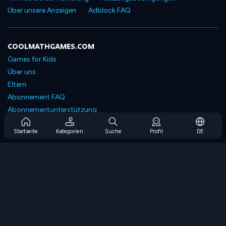
Über unsere Anzeigen
Adblock FAQ
COOLMATHGAMES.COM
Games for Kids
Über uns
Eltern
Abonnement FAQ
Abonnementunterstützung
Blog
Startseite
Kategorien
Suche
Profil
DE
Developers
KONTAKTIERE UNS
Accessibility
SPIELEN DURCHSUCHEN
Strategiespiele
Geschicklichkeitsspiele
Zahlenspiele