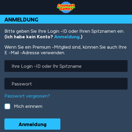
Skip
Skip
Skip
Skip
Direkt
to
to
to
to
zum
Top
Navigation
Main
Footer
Inhalt
ANMELDUNG
of
Content
Page
Bitte geben Sie Ihre Login -ID oder Ihren Spitznamen ein.
(Ich habe kein Konto?
Anmeldung
.)
Wenn Sie ein Premium -Mitglied sind, können Sie auch Ihre
E -Mail -Adresse verwenden.
Ihre
Login
-
ID
Passwort
oder
Ihr
Passwort vergessen?
Spitzname
Mich erinnern