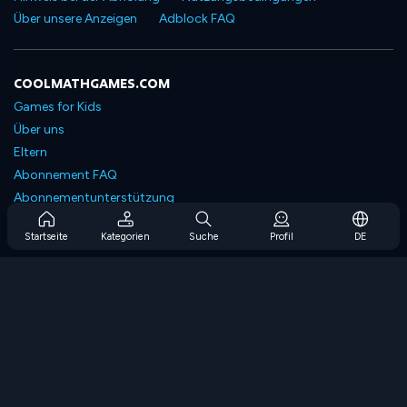
Über unsere Anzeigen
Adblock FAQ
COOLMATHGAMES.COM
Games for Kids
Über uns
Eltern
Abonnement FAQ
Abonnementunterstützung
Blog
Startseite
Kategorien
Suche
Profil
DE
Developers
KONTAKTIERE UNS
Accessibility
SPIELEN DURCHSUCHEN
Strategiespiele
Geschicklichkeitsspiele
Zahlenspiele