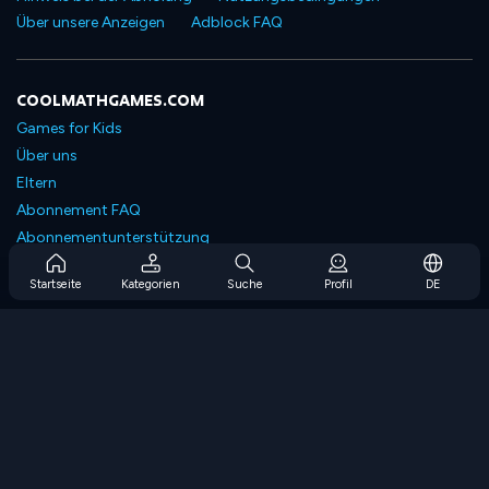
Über unsere Anzeigen
Adblock FAQ
COOLMATHGAMES.COM
Games for Kids
Über uns
Eltern
Abonnement FAQ
Abonnementunterstützung
Blog
Startseite
Kategorien
Suche
Profil
DE
Developers
KONTAKTIERE UNS
Accessibility
SPIELEN DURCHSUCHEN
Strategiespiele
Geschicklichkeitsspiele
Zahlenspiele