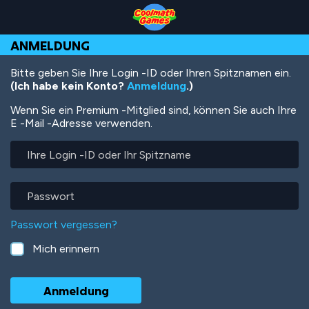
Skip
Skip
Skip
Skip
Direkt
to
to
to
to
zum
Top
Navigation
Main
Footer
Inhalt
ANMELDUNG
of
Content
Page
Bitte geben Sie Ihre Login -ID oder Ihren Spitznamen ein.
(Ich habe kein Konto?
Anmeldung
.)
Wenn Sie ein Premium -Mitglied sind, können Sie auch Ihre
E -Mail -Adresse verwenden.
Ihre
Login
-
ID
Passwort
oder
Ihr
Passwort vergessen?
Spitzname
Mich erinnern