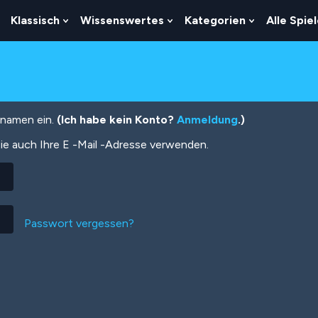
Klassisch
Wissenswertes
Kategorien
Alle Spie
Show
Show
Show
Show
Submenu
Submenu
Submenu
Submenu
For
For
For
For
Logik
Klassisch
Wissenswertes
Kategorien
tznamen ein.
(Ich habe kein Konto?
Anmeldung
.)
ie auch Ihre E -Mail -Adresse verwenden.
Passwort vergessen?