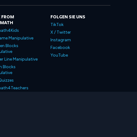
 FROM
FOLGEN SIE UNS
LMATH
TikTok
ath4Kids
X / Twitter
ame Manipulative
Instagram
en Blocks
Facebook
lative
YouTube
 Line Manipulative
n Blocks
lative
Quizzes
ath4Teachers
ath4Parents