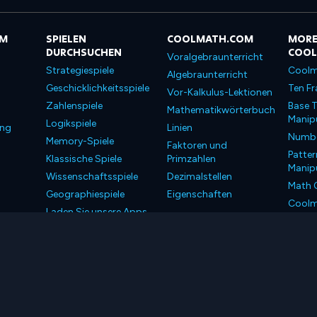
OM
SPIELEN
COOLMATH.COM
MORE
DURCHSUCHEN
COO
Voralgebraunterricht
Strategiespiele
Coolm
Algebraunterricht
Geschicklichkeitsspiele
Ten Fr
Vor-Kalkulus-Lektionen
Zahlenspiele
Base T
Mathematikwörterbuch
Manipu
Logikspiele
ung
Linien
Number
Memory-Spiele
Faktoren und
Patter
Klassische Spiele
Primzahlen
Manipu
Wissenschaftsspiele
Dezimalstellen
Math 
Geographiespiele
Eigenschaften
Coolm
Laden Sie unsere Apps
Coolm
herunter
LLC. Alle Rechte vorbehalten.