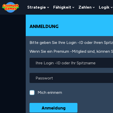
Skip
Skip
Skip
Skip
Direkt
to
to
to
to
zum
Strategie
Fähigkeit
Zahlen
Logik
Show
Show
Show
Top
Navigation
Main
Footer
Inhalt
Submenu
Submenu
Submenu
of
Content
For
For
For
Page
Strategie
Fähigkeit
Zahlen
ANMELDUNG
Bitte geben Sie Ihre Login -ID oder Ihren Spi
Wenn Sie ein Premium -Mitglied sind, können S
Ihre
Login
-
ID
Passwort
oder
Ihr
Spitzname
Mich erinnern